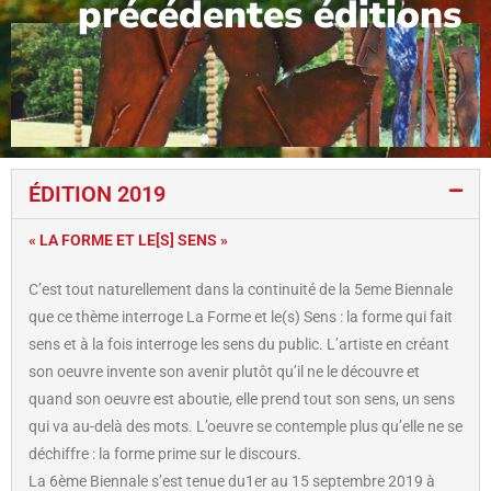
précédentes éditions
ÉDITION 2019
« LA FORME ET LE[S] SENS »
C’est tout naturellement dans la continuité de la 5eme Biennale
que ce thème interroge La Forme et le(s) Sens : la forme qui fait
sens et à la fois interroge les sens du public. L’artiste en créant
son oeuvre invente son avenir plutôt qu’il ne le découvre et
quand son oeuvre est aboutie, elle prend tout son sens, un sens
qui va au-delà des mots. L’oeuvre se contemple plus qu’elle ne se
déchiffre : la forme prime sur le discours.
La 6ème Biennale s’est tenue du1er au 15 septembre 2019 à